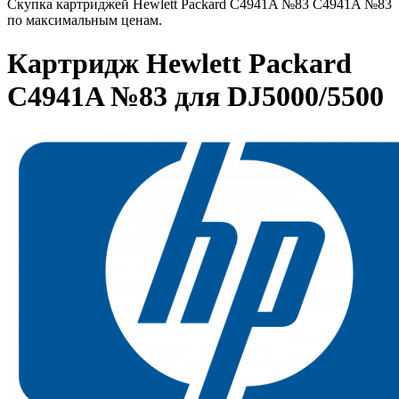
Скупка картриджей Hewlett Packard C4941A №83 C4941A №83
по максимальным ценам.
Картридж Hewlett Packard
C4941A №83 для DJ5000/5500