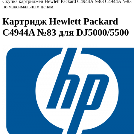
Скупка картриджей Hewlett Packard C4944A №83 C4944A №83
по максимальным ценам.
Картридж Hewlett Packard
C4944A №83 для DJ5000/5500