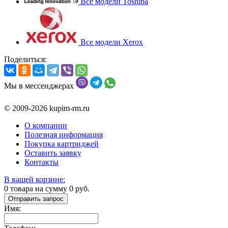
Все модели Toshiba
Все модели Xerox
Поделиться:
Мы в мессенджерах
© 2009-2026 kupim-rm.ru
О компании
Полезная информация
Покупка картриджей
Оставить заявку
Контакты
В вашей корзине:
0
товара на сумму
0
руб.
Отправить запрос
Имя: