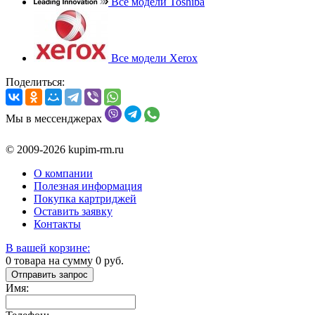
Все модели Toshiba
Все модели Xerox
Поделиться:
Мы в мессенджерах
© 2009-2026 kupim-rm.ru
О компании
Полезная информация
Покупка картриджей
Оставить заявку
Контакты
В вашей корзине:
0
товара на сумму
0
руб.
Отправить запрос
Имя: