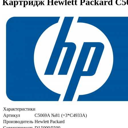
Картридж Hewlett Packard C5
Характеристики
Артикул
C5069A №81 (=3*C4933A)
Производитель
Hewlett Packard
Совместимость
DJ 5000/5500