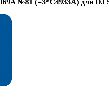
069A №81 (=3*C4933A) для DJ 