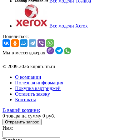
Все модели Toshiba
Все модели Xerox
Поделиться:
Мы в мессенджерах
© 2009-2026 kupim-rm.ru
О компании
Полезная информация
Покупка картриджей
Оставить заявку
Контакты
В вашей корзине:
0
товара на сумму
0
руб.
Отправить запрос
Имя: