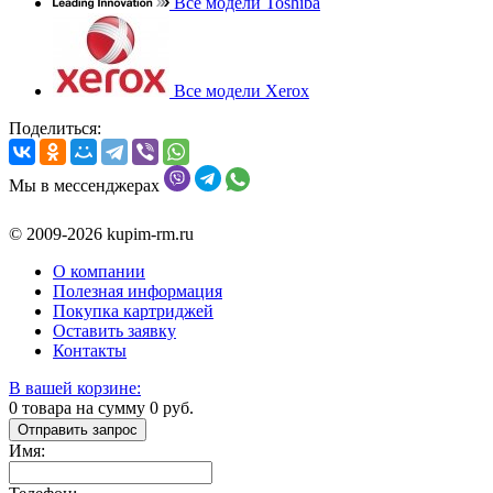
Все модели Toshiba
Все модели Xerox
Поделиться:
Мы в мессенджерах
© 2009-2026 kupim-rm.ru
О компании
Полезная информация
Покупка картриджей
Оставить заявку
Контакты
В вашей корзине:
0
товара на сумму
0
руб.
Отправить запрос
Имя: