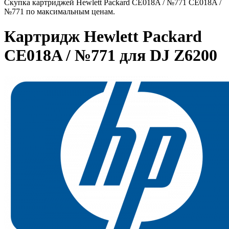
Скупка картриджей Hewlett Packard CE018A / №771 CE018A /
№771 по максимальным ценам.
Картридж Hewlett Packard
CE018A / №771 для DJ Z6200