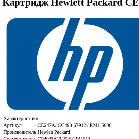
Картридж Hewlett Packard CE
Характеристики
Артикул
CE247A/ CC493-67912 / RM1-5606
Производитель
Hewlett Packard
Совместимость
CP4025/CP4525/CM4540