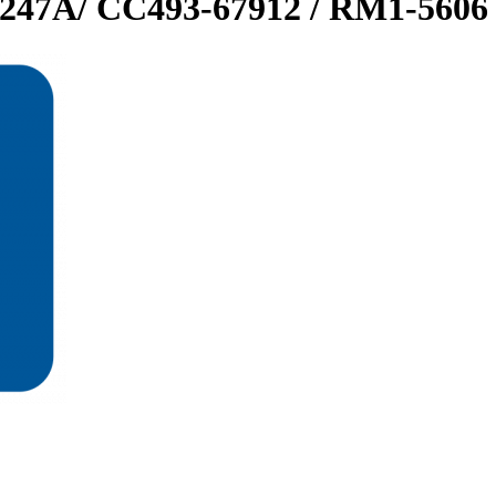
247A/ CC493-67912 / RM1-560