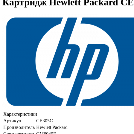
Картридж Hewlett Packard C
Характеристики
Артикул
CE305C
Производитель
Hewlett Packard
Совместимость
CM6049F