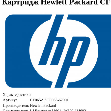
Картридж Hewlett Packard CF0
Характеристики
Артикул
CF065A / CF065-67901
Производитель
Hewlett Packard
Совместимость
LJ Enterprise M601 / M602 / M6031