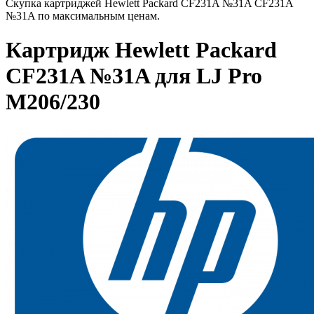
Скупка картриджей Hewlett Packard CF231A №31A CF231A
№31A по максимальным ценам.
Картридж Hewlett Packard
CF231A №31A для LJ Pro
M206/230