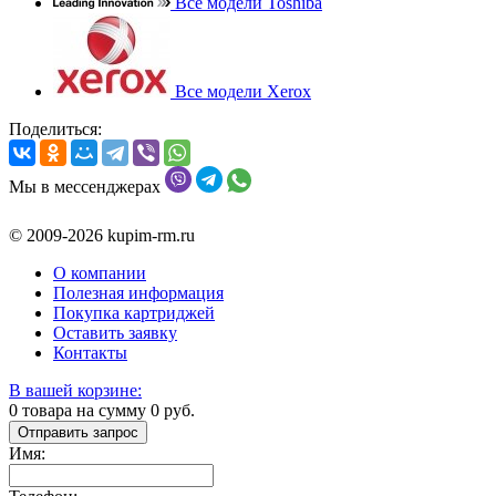
Все модели Toshiba
Все модели Xerox
Поделиться:
Мы в мессенджерах
© 2009-2026 kupim-rm.ru
О компании
Полезная информация
Покупка картриджей
Оставить заявку
Контакты
В вашей корзине:
0
товара на сумму
0
руб.
Отправить запрос
Имя: