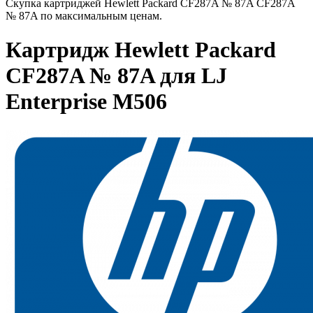
Скупка картриджей Hewlett Packard CF287A № 87A CF287A
№ 87A по максимальным ценам.
Картридж Hewlett Packard
CF287A № 87A для LJ
Enterprise M506