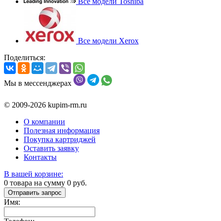
Все модели Toshiba
Все модели Xerox
Поделиться:
Мы в мессенджерах
© 2009-2026 kupim-rm.ru
О компании
Полезная информация
Покупка картриджей
Оставить заявку
Контакты
В вашей корзине:
0
товара на сумму
0
руб.
Отправить запрос
Имя: