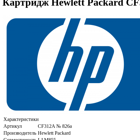
Картридж Hewlett Packard CF
Характеристики
Артикул
CF312A № 826a
Производитель
Hewlett Packard
Совместимость
LJ M855