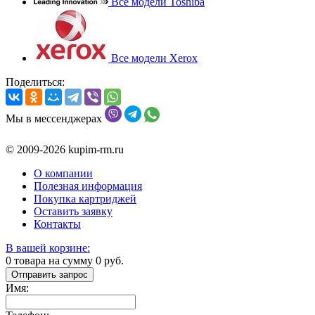
Все модели Toshiba
Все модели Xerox
Поделиться:
Мы в мессенджерах
© 2009-2026 kupim-rm.ru
О компании
Полезная информация
Покупка картриджей
Оставить заявку
Контакты
В вашей корзине:
0
товара на сумму
0
руб.
Отправить запрос
Имя: