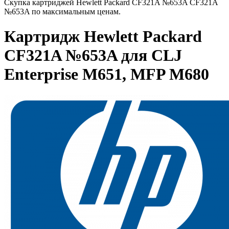
Скупка картриджей Hewlett Packard CF321A №653A CF321A
№653A по максимальным ценам.
Картридж Hewlett Packard
CF321A №653A для CLJ
Enterprise M651, MFP M680