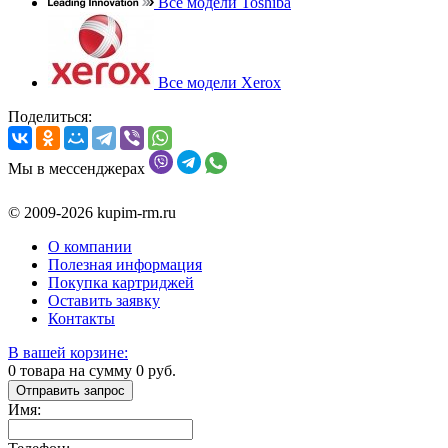
Все модели Toshiba
Все модели Xerox
Поделиться:
Мы в мессенджерах
© 2009-2026 kupim-rm.ru
О компании
Полезная информация
Покупка картриджей
Оставить заявку
Контакты
В вашей корзине:
0
товара на сумму
0
руб.
Отправить запрос
Имя: