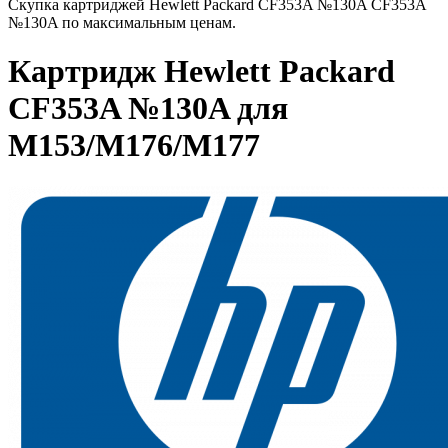
Скупка картриджей Hewlett Packard CF353A №130A CF353A
№130A по максимальным ценам.
Картридж Hewlett Packard
CF353A №130A для
M153/M176/M177