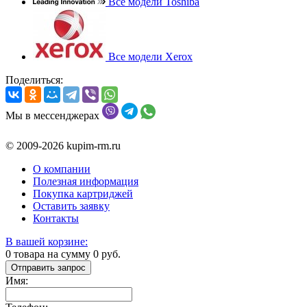
Все модели Toshiba
Все модели Xerox
Поделиться:
Мы в мессенджерах
© 2009-2026 kupim-rm.ru
О компании
Полезная информация
Покупка картриджей
Оставить заявку
Контакты
В вашей корзине:
0
товара на сумму
0
руб.
Отправить запрос
Имя: