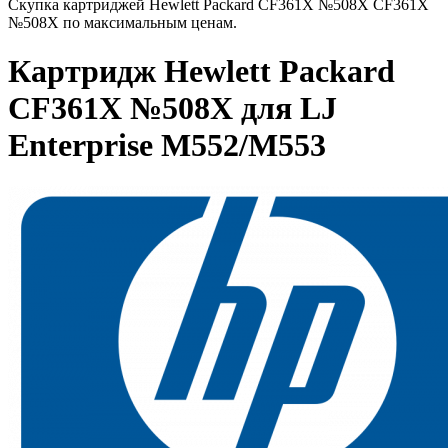
Скупка картриджей Hewlett Packard CF361X №508X CF361X
№508X по максимальным ценам.
Картридж Hewlett Packard
CF361X №508X для LJ
Enterprise M552/M553