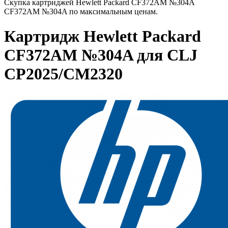
Скупка картриджей Hewlett Packard CF372AM №304A
CF372AM №304A по максимальным ценам.
Картридж Hewlett Packard
CF372AM №304A для CLJ
CP2025/CM2320