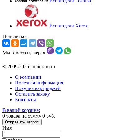
Все модели Toshiba
Все модели Xerox
Поделиться:
Мы в мессенджерах
© 2009-2026 kupim-rm.ru
О компании
Полезная информация
Покупка картриджей
Оставить заявку
Контакты
В вашей корзине:
0
товара на сумму
0
руб.
Отправить запрос
Имя: