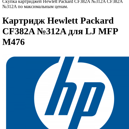
Скупка картриджей Hewlett Packard CF382A №312A CF382A
№312A по максимальным ценам.
Картридж Hewlett Packard
CF382A №312A для LJ MFP
M476