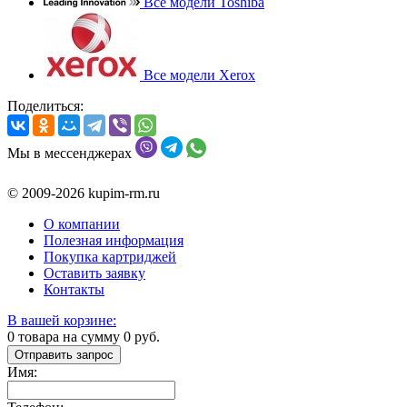
Все модели Toshiba
Все модели Xerox
Поделиться:
Мы в мессенджерах
© 2009-2026 kupim-rm.ru
О компании
Полезная информация
Покупка картриджей
Оставить заявку
Контакты
В вашей корзине:
0
товара на сумму
0
руб.
Отправить запрос
Имя: