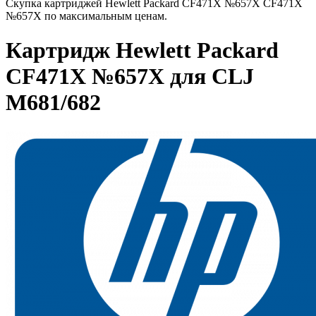
Скупка картриджей Hewlett Packard CF471X №657X CF471X
№657X по максимальным ценам.
Картридж Hewlett Packard
CF471X №657X для CLJ
M681/682