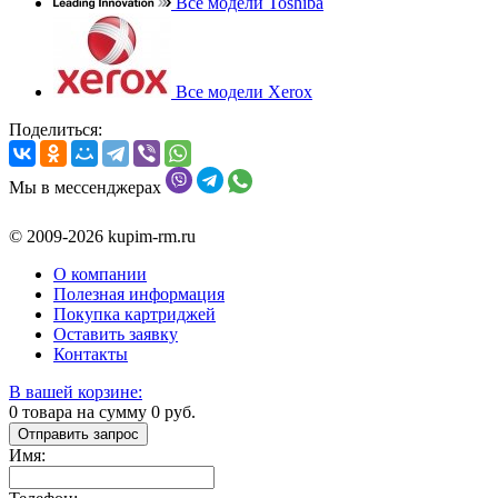
Все модели Toshiba
Все модели Xerox
Поделиться:
Мы в мессенджерах
© 2009-2026 kupim-rm.ru
О компании
Полезная информация
Покупка картриджей
Оставить заявку
Контакты
В вашей корзине:
0
товара на сумму
0
руб.
Отправить запрос
Имя: