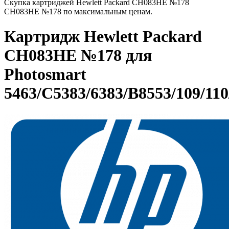
Скупка картриджей Hewlett Packard CH083HE №178
CH083HE №178 по максимальным ценам.
Картридж Hewlett Packard
CH083HE №178 для
Photosmart
5463/C5383/6383/B8553/109/110