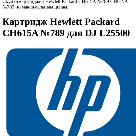
Скупка картриджей Hewlett Packard CH615A №789 CH615A
№789 по максимальным ценам.
Картридж Hewlett Packard
CH615A №789 для DJ L25500