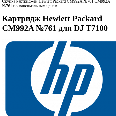
Скупка картриджей Hewlett Packard CM992A №761 CM992A
№761 по максимальным ценам.
Картридж Hewlett Packard
CM992A №761 для DJ T7100