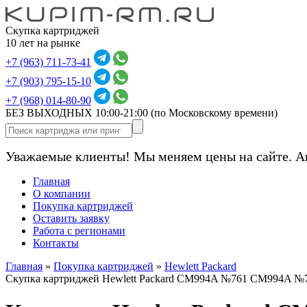
Скупка картриджей
10 лет на рынке
+7 (963) 711-73-41
+7 (903) 795-15-10
+7 (968) 014-80-90
БЕЗ ВЫХОДНЫХ 10:00-21:00
(по Московскому времени)
Уважаемые клиенты! Мы меняем цены на сайте. А
Главная
О компании
Покупка картриджей
Оставить заявку
Работа с регионами
Контакты
Главная
»
Покупка картриджей
»
Hewlett Packard
Скупка картриджей Hewlett Packard CM994A №761 CM994A №7