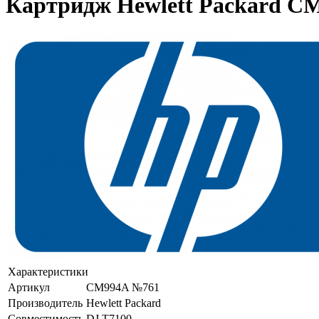
Картридж Hewlett Packard C
Характеристики
Артикул
CM994A №761
Производитель
Hewlett Packard
Совместимость
DJ T7100