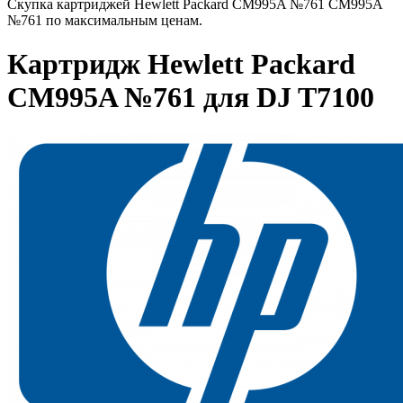
Скупка картриджей Hewlett Packard CM995A №761 CM995A
№761 по максимальным ценам.
Картридж Hewlett Packard
CM995A №761 для DJ T7100