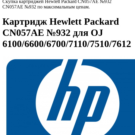
Скупка картриджей Hewlett Packard CN057AE №932
CN057AE №932 по максимальным ценам.
Картридж Hewlett Packard
CN057AE №932 для OJ
6100/6600/6700/7110/7510/7612