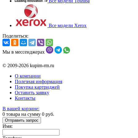
Все модели Toshiba
Все модели Xerox
Поделиться:
Мы в мессенджерах
© 2009-2026 kupim-rm.ru
О компании
Полезная информация
Покупка картриджей
Оставить заявку
Контакты
В вашей корзине:
0
товара на сумму
0
руб.
Отправить запрос
Имя: