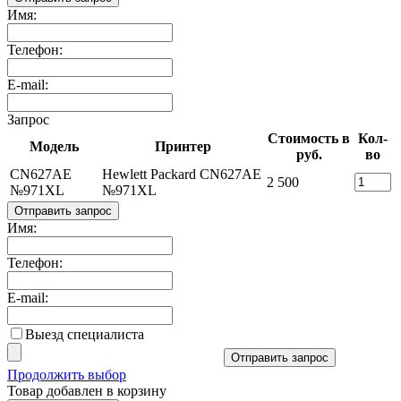
Имя:
Телефон:
E-mail:
Запрос
Стоимость в
Кол-
Модель
Принтер
руб.
во
CN627AE
Hewlett Packard CN627AE
2 500
№971XL
№971XL
Отправить запрос
Имя:
Телефон:
E-mail:
Выезд специалиста
Отправить запрос
Продолжить выбор
Товар добавлен в корзину