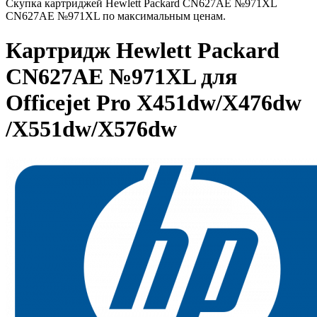
Скупка картриджей Hewlett Packard CN627AE №971XL
CN627AE №971XL по максимальным ценам.
Картридж Hewlett Packard
CN627AE №971XL для
Officejet Pro X451dw/X476dw
/X551dw/X576dw