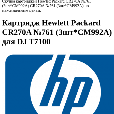
Скупка картриджей Hewlett Packard CR270A №761
(3шт*CM992A) CR270A №761 (3шт*CM992A) по
максимальным ценам.
Картридж Hewlett Packard
CR270A №761 (3шт*CM992A)
для DJ T7100