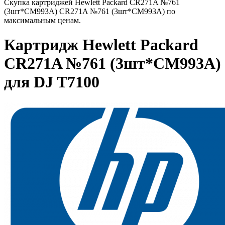
Скупка картриджей Hewlett Packard CR271A №761
(3шт*CM993A) CR271A №761 (3шт*CM993A) по
максимальным ценам.
Картридж Hewlett Packard
CR271A №761 (3шт*CM993A)
для DJ T7100