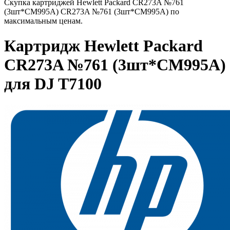
Скупка картриджей Hewlett Packard CR273A №761
(3шт*CM995A) CR273A №761 (3шт*CM995A) по
максимальным ценам.
Картридж Hewlett Packard
CR273A №761 (3шт*CM995A)
для DJ T7100