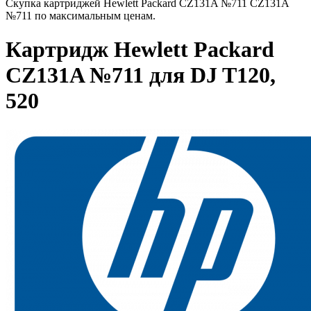
Скупка картриджей Hewlett Packard CZ131A №711 CZ131A
№711 по максимальным ценам.
Картридж Hewlett Packard
CZ131A №711 для DJ T120,
520