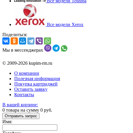
Все модели Toshiba
Все модели Xerox
Поделиться:
Мы в мессенджерах
© 2009-2026 kupim-rm.ru
О компании
Полезная информация
Покупка картриджей
Оставить заявку
Контакты
В вашей корзине:
0
товара на сумму
0
руб.
Отправить запрос
Имя: