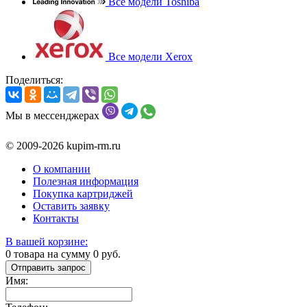
Все модели Toshiba
Все модели Xerox
Поделиться:
Мы в мессенджерах
© 2009-2026 kupim-rm.ru
О компании
Полезная информация
Покупка картриджей
Оставить заявку
Контакты
В вашей корзине:
0
товара на сумму
0
руб.
Отправить запрос
Имя: