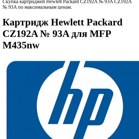
Скупка картриджей Hewlett Packard CZ192A № 93A CZ192A
№ 93A по максимальным ценам.
Картридж Hewlett Packard
CZ192A № 93A для MFP
M435nw