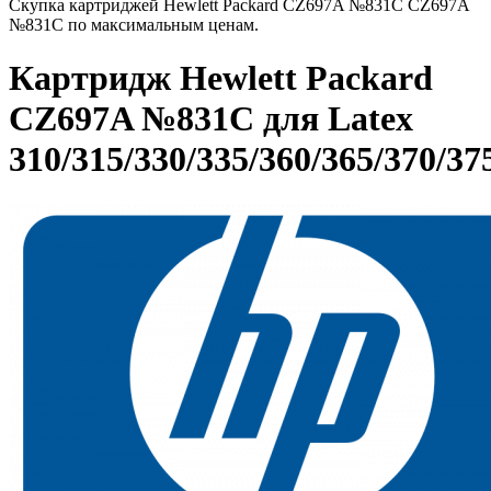
Скупка картриджей Hewlett Packard CZ697A №831C CZ697A
№831C по максимальным ценам.
Картридж Hewlett Packard
CZ697A №831C для Latex
310/315/330/335/360/365/370/37