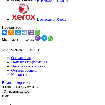
Все модели Toshiba
Все модели Xerox
Поделиться:
Мы в мессенджерах
© 2009-2026 kupim-rm.ru
О компании
Полезная информация
Покупка картриджей
Оставить заявку
Контакты
В вашей корзине:
0
товара на сумму
0
руб.
Отправить запрос
Имя: