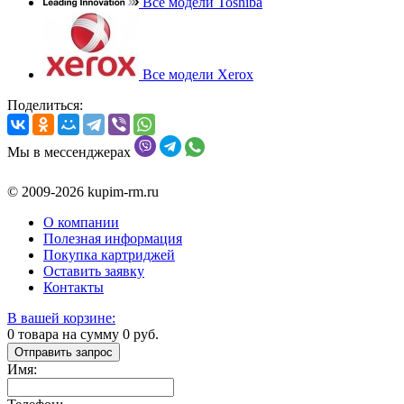
Все модели Toshiba
Все модели Xerox
Поделиться:
Мы в мессенджерах
© 2009-2026 kupim-rm.ru
О компании
Полезная информация
Покупка картриджей
Оставить заявку
Контакты
В вашей корзине:
0
товара на сумму
0
руб.
Отправить запрос
Имя: