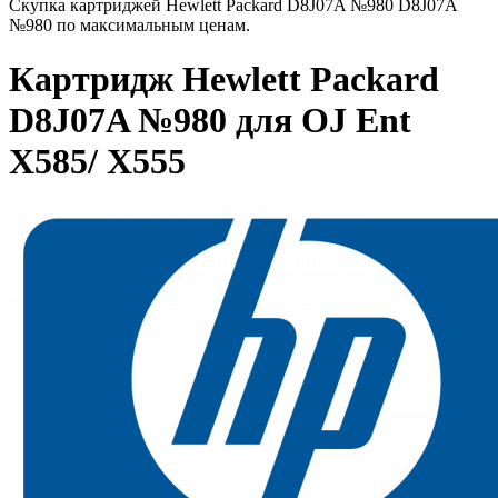
Скупка картриджей Hewlett Packard D8J07A №980 D8J07A
№980 по максимальным ценам.
Картридж Hewlett Packard
D8J07A №980 для OJ Ent
X585/ X555