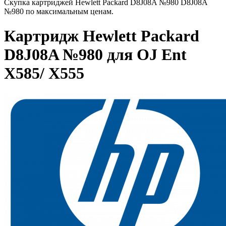
Скупка картриджей Hewlett Packard D8J08A №980 D8J08A
№980 по максимальным ценам.
Картридж Hewlett Packard
D8J08A №980 для OJ Ent
X585/ X555