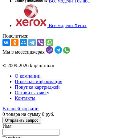
Все модели Toshiba
Все модели Xerox
Поделиться:
Мы в мессенджерах
© 2009-2026 kupim-rm.ru
О компании
Полезная информация
Покупка картриджей
Оставить заявку
Контакты
В вашей корзине:
0
товара на сумму
0
руб.
Отправить запрос
Имя: