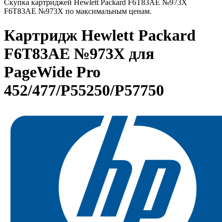
Скупка картриджей Hewlett Packard F6T83AE №973X
F6T83AE №973X по максимальным ценам.
Картридж Hewlett Packard
F6T83AE №973X для
PageWide Pro
452/477/P55250/P57750