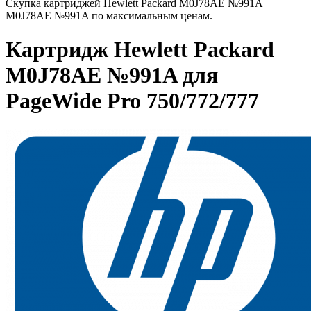
Скупка картриджей Hewlett Packard M0J78AE №991A
M0J78AE №991A по максимальным ценам.
Картридж Hewlett Packard
M0J78AE №991A для
PageWide Pro 750/772/777