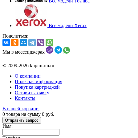
Все модели Toshiba
Все модели Xerox
Поделиться:
Мы в мессенджерах
© 2009-2026 kupim-rm.ru
О компании
Полезная информация
Покупка картриджей
Оставить заявку
Контакты
В вашей корзине:
0
товара на сумму
0
руб.
Отправить запрос
Имя: