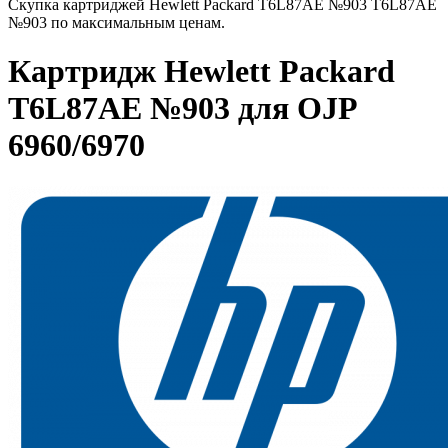
Скупка картриджей Hewlett Packard T6L87AE №903 T6L87AE
№903 по максимальным ценам.
Картридж Hewlett Packard
T6L87AE №903 для OJP
6960/6970