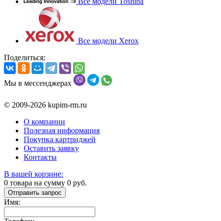
Все модели Toshiba
Все модели Xerox
Поделиться:
Мы в мессенджерах
© 2009-2026 kupim-rm.ru
О компании
Полезная информация
Покупка картриджей
Оставить заявку
Контакты
В вашей корзине:
0
товара на сумму
0
руб.
Отправить запрос
Имя: