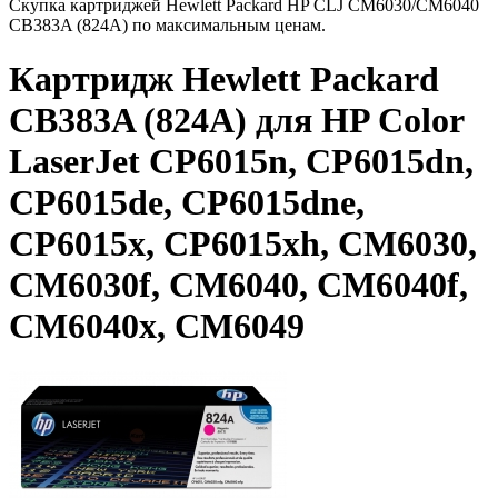
Скупка картриджей Hewlett Packard HP CLJ CM6030/CM6040
CB383A (824A) по максимальным ценам.
Картридж Hewlett Packard
CB383A (824A) для HP Color
LaserJet CP6015n, CP6015dn,
CP6015de, CP6015dne,
CP6015x, CP6015xh, CM6030,
CM6030f, CM6040, CM6040f,
CM6040x, CM6049