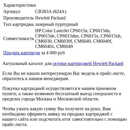
Характеристики
Артикул
CB383A (824A)
Производитель
Hewlett Packard
Тип картриджа
лазерный пурпурный
HP Color LaserJet CP6015n, CP6015dn,
CP6015de, CP6015dne, CP6015x, CP6015xh,
Совместимость
CM6030, CM6030f, CM6040, CM6040f,
CM6040x, CM6049
Продать картридж
за 4 000 руб
Актуальный каталог для
скупки картриджей Hewlett Packard
Если Вы не нашли интересующую Вас модель в прайс-листе,
обратитесь к нашим менеджерам.
Покупка картриджей осуществляется в нашем приемном
пункте, а также возможен бесплатный выезд специалиста в
пределах города Москвы и Московской области.
Чтобы узнать какую сумму Вы получите на руки, Вам
необходимо оформить заявку на продажу картриджей с
нашего сайта или подсчитать итог самостоятельно с помощью
прайс-листа.