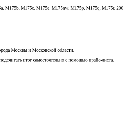
5a, M175b, M175c, M175e, M175nw, M175p, M175q, M175r, 200
орода Москвы и Московской области.
подсчитать итог самостоятельно с помощью прайс-листа.