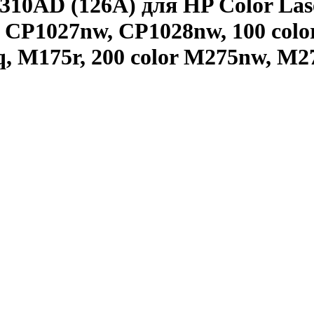
10AD (126A) для HP Color Lase
CP1027nw, CP1028nw, 100 colo
 M175r, 200 color M275nw, M2