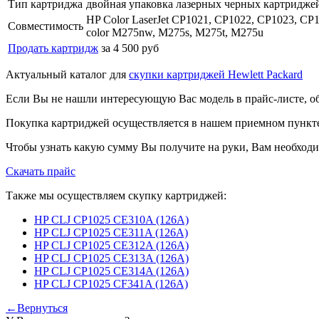
Тип картриджа
двойная упаковка лазерных черных картридже
HP Color LaserJet CP1021, CP1022, CP1023, C
Совместимость
color M275nw, M275s, M275t, M275u
Продать картридж
за 4 500 руб
Актуальный каталог для
скупки картриджей Hewlett Packard
Если Вы не нашли интересующую Вас модель в прайс-листе, о
Покупка картриджей осуществляется в нашем приемном пункте,
Чтобы узнать какую сумму Вы получите на руки, Вам необходи
Скачать прайс
Также мы осуществляем скупку картриджей:
HP CLJ CP1025 CE310A (126A)
HP CLJ CP1025 CE311A (126A)
HP CLJ CP1025 CE312A (126A)
HP CLJ CP1025 CE313A (126A)
HP CLJ CP1025 CE314A (126A)
HP CLJ CP1025 CF341A (126A)
←Вернуться