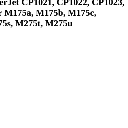
rJet CP1021, CP1022, CP1023,
r M175a, M175b, M175c,
75s, M275t, M275u