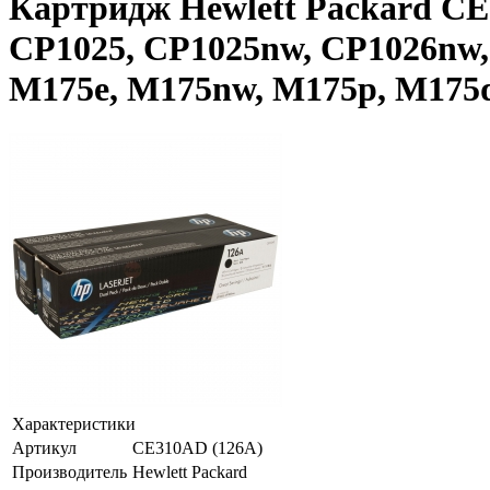
Картридж Hewlett Packard CE3
CP1025, CP1025nw, CP1026nw, 
M175e, M175nw, M175p, M175q,
Характеристики
Артикул
CE310AD (126A)
Производитель
Hewlett Packard