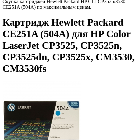
Скупка картриджей Hewlett Packard HP CLJ CP3525/3530
CE251A (504A) по максимальным ценам.
Картридж Hewlett Packard
CE251A (504A) для HP Color
LaserJet CP3525, CP3525n,
CP3525dn, CP3525x, CM3530,
CM3530fs