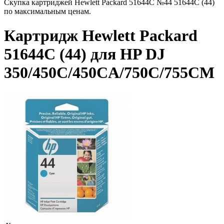
Скупка картриджей Hewlett Packard 51644C №44 51644C (44)
по максимальным ценам.
Картридж Hewlett Packard
51644C (44) для HP DJ
350/450C/450CA/750C/755CM