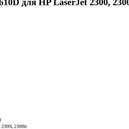
0D для HP LaserJet 2300, 2300n
й
 2300l, 2300ln