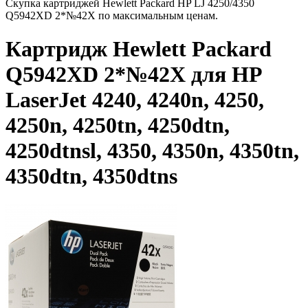
Скупка картриджей Hewlett Packard HP LJ 4250/4350
Q5942XD 2*№42X по максимальным ценам.
Картридж Hewlett Packard
Q5942XD 2*№42X для HP
LaserJet 4240, 4240n, 4250,
4250n, 4250tn, 4250dtn,
4250dtnsl, 4350, 4350n, 4350tn,
4350dtn, 4350dtns