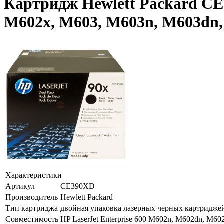
Картридж Hewlett Packard CE3
M602x, M603, M603n, M603dn,
Характеристики
Артикул
CE390XD
Производитель
Hewlett Packard
Тип картриджа
двойная упаковка лазерных черных картридже
Совместимость
HP LaserJet Enterprise 600 M602n, M602dn, M