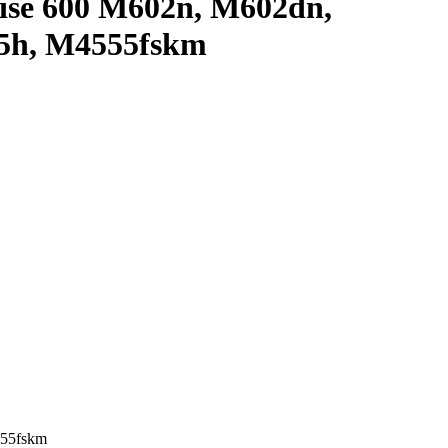
ise 600 M602n, M602dn,
5h, M4555fskm
555fskm