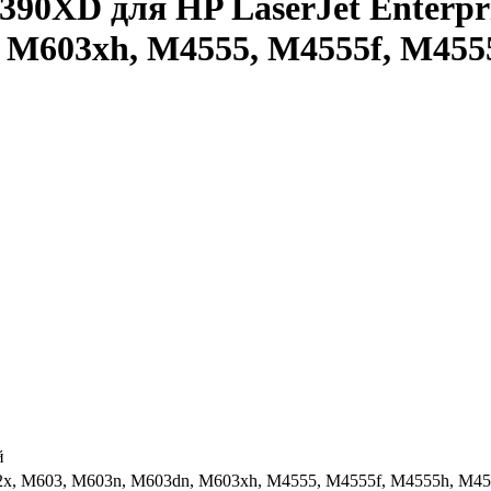
90XD для HP LaserJet Enterpr
 M603xh, M4555, M4555f, M455
й
602x, M603, M603n, M603dn, M603xh, M4555, M4555f, M4555h, M4