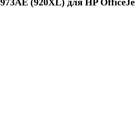
73AE (920XL) для HP OfficeJet 