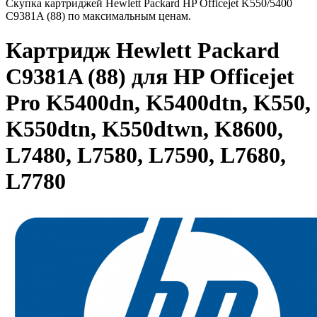
Скупка картриджей Hewlett Packard HP Officejet K550/5400
C9381A (88) по максимальным ценам.
Картридж Hewlett Packard
C9381A (88) для HP Officejet
Pro K5400dn, K5400dtn, K550,
K550dtn, K550dtwn, K8600,
L7480, L7580, L7590, L7680,
L7780