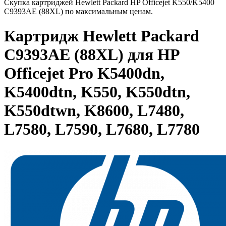
Скупка картриджей Hewlett Packard HP Officejet K550/K5400
C9393AE (88XL) по максимальным ценам.
Картридж Hewlett Packard
C9393AE (88XL) для HP
Officejet Pro K5400dn,
K5400dtn, K550, K550dtn,
K550dtwn, K8600, L7480,
L7580, L7590, L7680, L7780