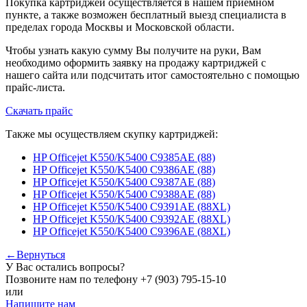
Покупка картриджей осуществляется в нашем приемном
пункте, а также возможен бесплатный выезд специалиста в
пределах города Москвы и Московской области.
Чтобы узнать какую сумму Вы получите на руки, Вам
необходимо оформить заявку на продажу картриджей с
нашего сайта или подсчитать итог самостоятельно с помощью
прайс-листа.
Скачать прайс
Также мы осуществляем скупку картриджей:
HP Officejet K550/K5400 C9385AE (88)
HP Officejet K550/K5400 C9386AE (88)
HP Officejet K550/K5400 C9387AE (88)
HP Officejet K550/K5400 C9388AE (88)
HP Officejet K550/K5400 C9391AE (88XL)
HP Officejet K550/K5400 C9392AE (88XL)
HP Officejet K550/K5400 C9396AE (88XL)
←Вернуться
У Вас остались вопросы?
Позвоните нам по телефону
+7 (903) 795-15-10
или
Напишите нам