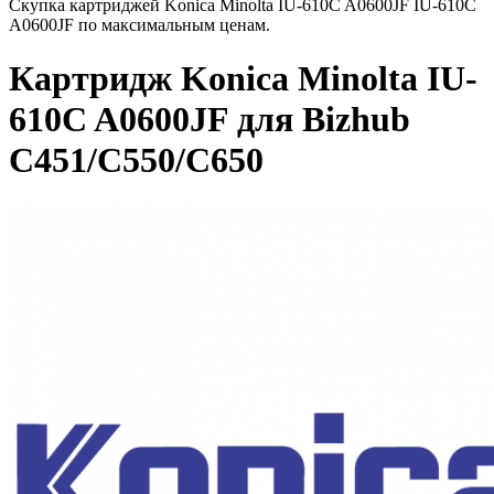
Скупка картриджей Konica Minolta IU-610C A0600JF IU-610C
A0600JF по максимальным ценам.
Картридж Konica Minolta IU-
610C A0600JF для Bizhub
C451/C550/C650