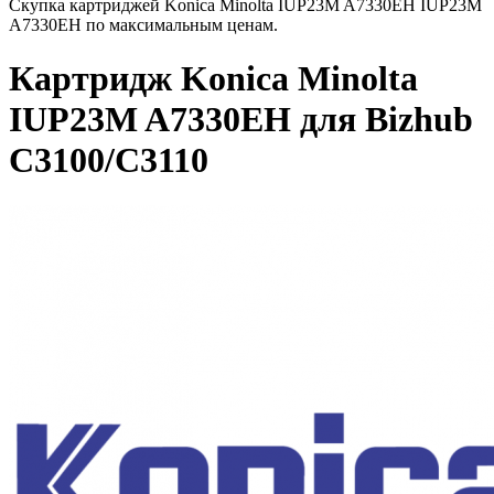
Скупка картриджей Konica Minolta IUP23M A7330EH IUP23M
A7330EH по максимальным ценам.
Картридж Konica Minolta
IUP23M A7330EH для Bizhub
C3100/C3110